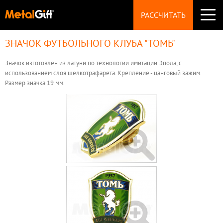
СУВЕНИРЫ
РАССЧИТАТЬ
Значки
Брелоки
Монеты
ЗНАЧОК ФУТБОЛЬНОГО КЛУБА "ТОМЬ"
ПРОИЗВОДСТВО
Магниты
НАГРАДЫ
Медали
Значок изготовлен из латуни по технологии имитации Эпола, с
ТЕХНОЛОГИИ
Статуэтки
использованием слоя шелкотрафарета. Крепление - цанговый зажим.
ФУРНИТУРА
Размер значка 19 мм.
Пуговицы
ТЕХТРЕБОВАНИЯ
Запонки
УКРАШЕНИЯ
Броши
ВОПРОСЫ
Шильды
ЦЕНЫ
ОБРАЗЦЫ
КОНТАКТЫ