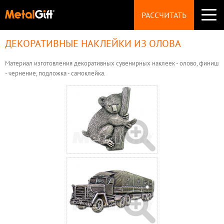
СУВЕНИРЫ
РАССЧИТАТЬ
Значки
Брелоки
Монеты
ДЕКОРАТИВНЫЕ НАКЛЕЙКИ ИЗ ОЛОВА
ПРОИЗВОДСТВО
Магниты
НАГРАДЫ
Медали
Материал изготовления декоративных сувенирных наклеек - олово, финиш
ТЕХНОЛОГИИ
Статуэтки
- чернение, подложка - самоклейка.
ФУРНИТУРА
Пуговицы
ТЕХТРЕБОВАНИЯ
Запонки
УКРАШЕНИЯ
Броши
ВОПРОСЫ
Шильды
ЦЕНЫ
ОБРАЗЦЫ
КОНТАКТЫ