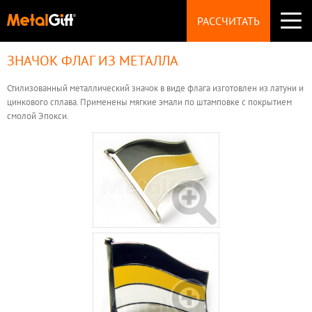
СУВЕНИРЫ
РАССЧИТАТЬ
Значки
Брелоки
Монеты
ЗНАЧОК ФЛАГ ИЗ МЕТАЛЛА
ПРОИЗВОДСТВО
Магниты
НАГРАДЫ
Медали
Стилизованный металлический значок в виде флага изготовлен из латуни и
ТЕХНОЛОГИИ
Статуэтки
цинкового сплава. Применены мягкие эмали по штамповке с покрытием
ФУРНИТУРА
смолой Эпокси.
Пуговицы
ТЕХТРЕБОВАНИЯ
Запонки
УКРАШЕНИЯ
Броши
ВОПРОСЫ
Шильды
ЦЕНЫ
ОБРАЗЦЫ
КОНТАКТЫ