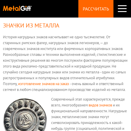
СУВЕНИРЫ
РАССЧИТАТЬ
Значки
Виды значков
Изготовление значков
ЗНАЧКИ ИЗ МЕТАЛЛА
ПРОИЗВОДСТВО
Заказ значков
Брелоки
Монеты
История нагрудных знаков насчитывает не одно тысячелетие. От
ТЕХНОЛОГИИ
Магниты
старинных римских фалер, нагрудных знаков легионеров, — до
НАГРАДЫ
современных значков института или фирменных корпоративных знаков.
Медали
Разнообразные сплавы и техники выполнения изделий, стилистические и
ТЕХТРЕБОВАНИЯ
Статуэтки
конструктивные решения во многом послужили факторами популяризации
ФУРНИТУРА
этого вида рекламно-представительской и наградной продукции. Не
Пуговицы
ВОПРОСЫ
Запонки
случайно сегодня нагрудные знаки или значки из металла - один из самых
распространенных и популярных видов отличительной атрибутики.
УКРАШЕНИЯ
Броши
Поэтому,
изготовление значков на заказ
- очень важный и ответственный
ЦЕНЫ
Шильды
сегмент в любом специализированном производстве изделий из металла.
ОБРАЗЦЫ
Современный этап характеризуется, прежде
всего, многообразием
видов значков
и их
функциональной направленности. Нагрудные
КОНТАКТЫ
знаки, металлические значки могут
символизировать принадлежность к какой-
нибудь группе (социальной, политической и