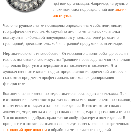
пр.) или организации. Например, нагрудные
знаки воинских подразделений или
значки
институтов
.
Часто нагрудные значки посвящены определенным событиям, лицам,
географическим местам. Не случайно именно металлические значки
пользуются наибольшей популярностью у пользователей рекламно-
сувенирной, представительской и наградной продукции во всем мире.
Мир значков очень многообразен. От массового ширпотреба - до вершин
мастерства ювелирного искусства. Традиции производства многих значков
тщательно берегутся и передаются из поколения в поколение. Эти
художественные изделия подчас представляют исторический интерес и
становятся предметом профессионального коллекционирования -
фалеристики.
Большинство из известных видов значков производятся из металла. При
изготовлении применяются различные типы многокомпонентных сплавов,
в зависимости от задач и назначения изделия. Всевозможные сплавы
алюминия, меди, цинка и свинца, сплавы никеля, марганца, магния и титана.
Это позволяет подобрать практически любую фактуру и цвет изделия. В
процессе изготовления значков используется весь арсенал современных
технологий производства
и обработки металлических изделий.