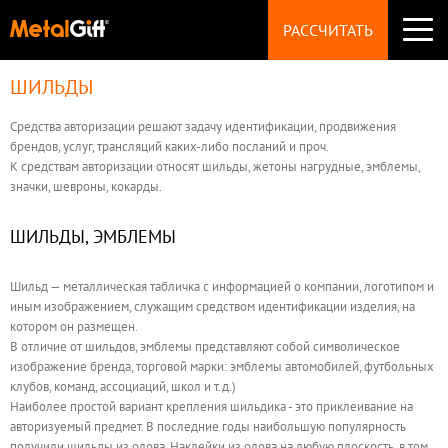
СУВЕНИРЫ
РАССЧИТАТЬ
Значки
Брелоки
Монеты
ШИЛЬДЫ
ПРОИЗВОДСТВО
Магниты
НАГРАДЫ
Медали
Средства авторизации решают задачу идентификации, продвижения
ТЕХНОЛОГИИ
Статуэтки
брендов, услуг, трансляций каких-либо посланий и проч.
ФУРНИТУРА
К средствам авторизации относят шильды, жетоны нагрудные, эмблемы,
Пуговицы
значки, шевроны, кокарды.
ТЕХТРЕБОВАНИЯ
Запонки
УКРАШЕНИЯ
Броши
ШИЛЬДЫ, ЭМБЛЕМЫ
ВОПРОСЫ
Шильды
Шильд — металлическая табличка с информацией о компании, логотипом и
ЦЕНЫ
иным изображением, служащим средством идентификации изделия, на
котором он размещен.
ОБРАЗЦЫ
В отличие от шильдов, эмблемы представляют собой символическое
изображение бренда, торговой марки: эмблемы автомобилей, футбольных
клубов, команд, ассоциаций, школ и т.д.)
КОНТАКТЫ
Наиболее простой вариант крепления шильдика - это приклеивание на
авторизуемый предмет. В последние годы наибольшую популярность
получили шильды из олова. Наклейки из олова на любую плоскость, в том