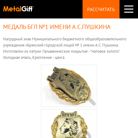
СУВЕНИРЫ
РАССЧИТАТЬ
Значки
Брелоки
Монеты
МЕДАЛЬ БГЛ №1 ИМЕНИ А.С.ПУШКИНА
ПРОИЗВОДСТВО
Магниты
НАГРАДЫ
Медали
Нагрудный знак Муниципального бюджетного общеобразовательного
ТЕХНОЛОГИИ
Статуэтки
учреждения «Брянский городской лицей № 1 имени А.С. Пушкина.
ФУРНИТУРА
Изготовлен из латуни. Гальваническое покрытие - "матовое золото".
Пуговицы
Холодная эмаль, Крепление - цанга
ТЕХТРЕБОВАНИЯ
Запонки
УКРАШЕНИЯ
Броши
ВОПРОСЫ
Шильды
ЦЕНЫ
ОБРАЗЦЫ
КОНТАКТЫ